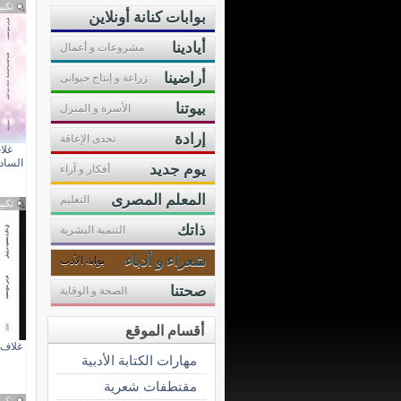
تكبي
بوابات كنانة أونلاين
أيادينا
مشروعات و أعمال
أراضينا
زراعة و إنتاج حيوانى
بيوتنا
الأسرة و المنزل
إرادة
تحدى الإعاقة
غلا
الساد
يوم جديد
أفكار و آراء
المعلم المصرى
التعليم
تكبي
ذاتك
التنمية البشرية
شعراء و أدباء
بوابة الأدب
صحتنا
الصحة و الوقاية
أقسام الموقع
غلاف 
مهارات الكتابة الأدبية
مقتطفات شعرية
تكبي