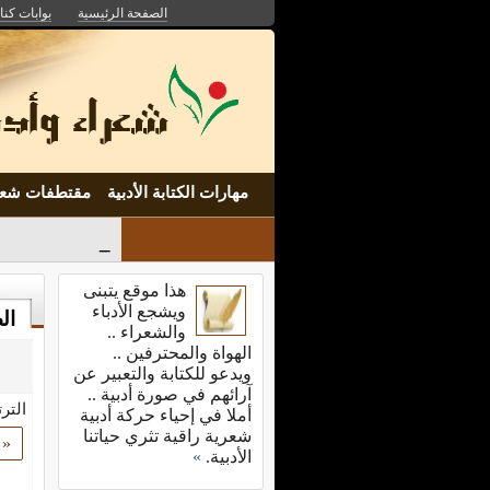
الصفحة الرئيسية
بوابات كنان
مهارات الكتابة الأدبية
مقتطفات شعر
إلى راقص_
هذا موقع يتبنى
ويشجع الأدباء
ال
والشعراء ..
الهواة والمحترفين ..
ويدعو للكتابة والتعبير عن
آرائهم في صورة أدبية ..
التر
أملا في إحياء حركة أدبية
شعرية راقية تثري حياتنا
«
الأدبية.
»