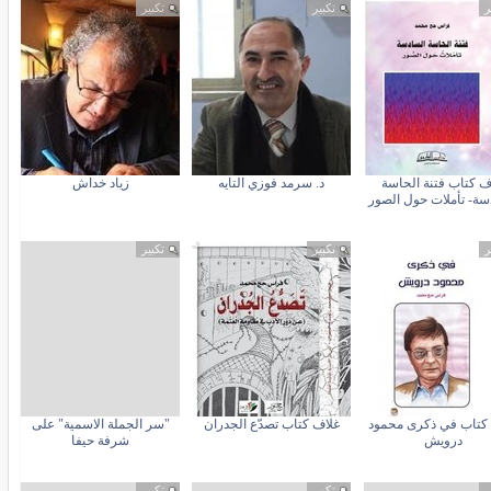
ر
تكبير
تكبير
ف كتاب فتنة الحاسة
د. سرمد فوزي التايه
زياد خداش
سة- تأملات حول الصور
ر
تكبير
تكبير
كتاب في ذكرى محمود
غلاف كتاب تصدّع الجدران
"سر الجملة الاسمية" على
درويش
شرفة حيفا
ر
تكبير
تكبير