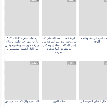
 حلمي الريشة وكتاب
لوحة غلاف العدد الفصلي 36
رمضان مبارك 1446 - 2025
الوجه
من مجلة عود الند الثقافية من
يارب شهر خير وامان وسلام
إنتاج الذكاء الصناعي وتعكس
وبركات ورحمة ومغفرة وعتق
ما يفترض أنها شجرة
من النار لجميع المسلمين ...
المعرفة.
ر
تكبير
تكبير
مال الفنان كاندينسكي
صلاح الدين
الشاعرة والإعلامية نداء يونس