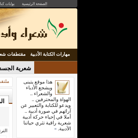
الصفحة الرئيسية
بوابات كنان
مهارات الكتابة الأدبية
مقتطفات شعر
شعرية الجسد 
ملتقى
هذا موقع يتبنى
ويشجع الأدباء
والشعراء ..
الهواة والمحترفين ..
ال
ويدعو للكتابة والتعبير عن
آرائهم في صورة أدبية ..
أملا في إحياء حركة أدبية
شعرية راقية تثري حياتنا
الأدبية.
»
التر