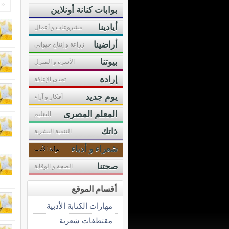
«
بوابات كنانة أونلاين
أيادينا
مشروعات و أعمال
أراضينا
زراعة و إنتاج حيوانى
بيوتنا
الأسرة و المنزل
إرادة
تحدى الإعاقة
يوم جديد
أفكار و آراء
المعلم المصرى
التعليم
ذاتك
التنمية البشرية
شعراء و أدباء
بوابة الأدب
صحتنا
الصحة و الوقاية
أقسام الموقع
مهارات الكتابة الأدبية
مقتطفات شعرية