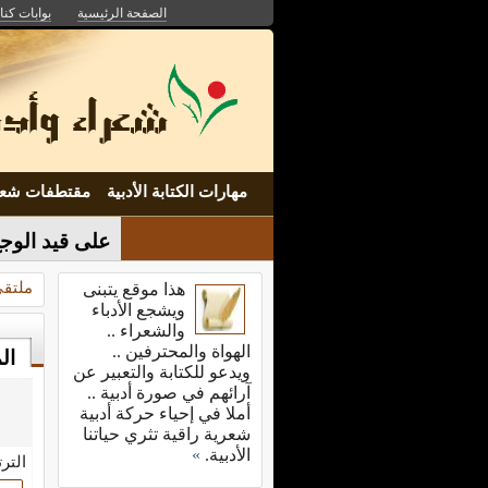
الصفحة الرئيسية
بوابات كنان
مهارات الكتابة الأدبية
مقتطفات شعر
على قيد الوجع
ملتقى
هذا موقع يتبنى
ويشجع الأدباء
والشعراء ..
الهواة والمحترفين ..
ال
ويدعو للكتابة والتعبير عن
آرائهم في صورة أدبية ..
أملا في إحياء حركة أدبية
شعرية راقية تثري حياتنا
الأدبية.
»
التر