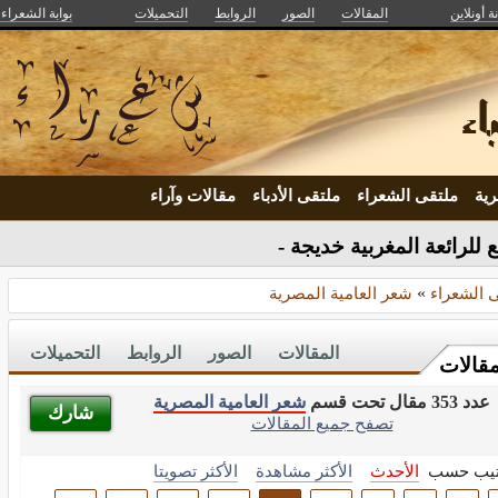
ة أونلاين
المقالات
الصور
الروابط
التحميلات
بوابة الشعراء و
ية
ملتقى الشعراء
ملتقى الأدباء
مقالات وآراء
 للرائعة المغربية خديجة بلغنامي
 الشعراء
»
شعر العامية المصرية
المقالات
الصور
الروابط
التحميلات
مقالات
عدد 353 مقال تحت قسم
شعر العامية المصرية
شارك
تصفح جميع المقالات
تيب حسب
الأحدث
الأكثر مشاهدة
الأكثر تصويتا