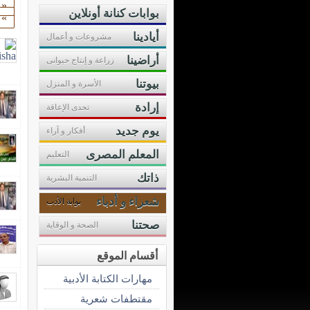
«
بوابات كنانة أونلاين
»
أيادينا
مشروعات و أعمال
أراضينا
زراعة و إنتاج حيوانى
بيوتنا
الأسرة و المنزل
إرادة
تحدى الإعاقة
يوم جديد
أفكار و آراء
المعلم المصرى
التعليم
ذاتك
التنمية البشرية
شعراء و أدباء
بوابة الأدب
صحتنا
الصحة و الوقاية
أقسام الموقع
مهارات الكتابة الأدبية
مقتطفات شعرية