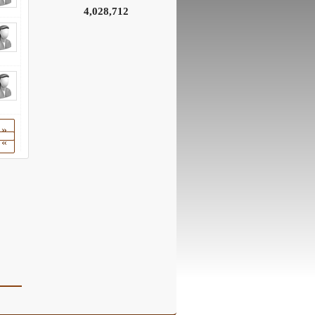
4,028,712
«
»