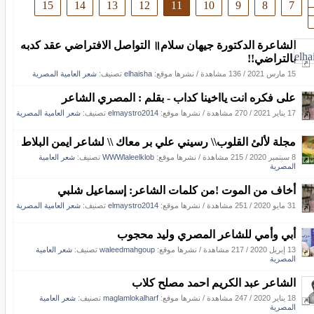
15
14
13
12
11
10
9
8
7
الشاعرة الدكتورة جيهان سلام॥ التواصل الافتراضي عقد كدبه
بالتراضي!!
15 مارس 2021
/
136 مشاهدة
/
نشرها موقع:
elhaisha
تصنيف:
شعر العامية المصرية
على فكره انت يااخينا كداب - بقلم : المصري الشاعر
17 يناير 2021
/
270 مشاهدة
/
نشرها موقع:
elmaystro2014
تصنيف:
شعر العامية المصرية
مجلة لألئ القلوب\\ رسيني علي بر معاك \\ لشاعر ايمن البلاط
8 سبتمبر 2020
/
215 مشاهدة
/
نشرها موقع:
WWWlaleelklob
تصنيف:
شعر العامية
المصرية
أخاف من الموت !من كلمات الشاعر: إسماعيل شلبي
31 مايو 2020
/
251 مشاهدة
/
نشرها موقع:
elmaystro2014
تصنيف:
شعر العامية المصرية
أبي وأمي للشاعر المصري وليد محجوب
13 إبريل 2020
/
217 مشاهدة
/
نشرها موقع:
waleedmahgoup
تصنيف:
شعر العامية
المصرية
الشاعر عبد الكريم احمد مصلح كلاب
18 يناير 2020
/
247 مشاهدة
/
نشرها موقع:
maglamlokalharf
تصنيف:
شعر العامية
المصرية