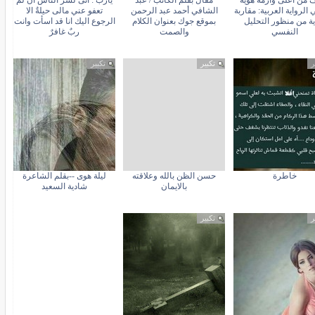
ف من اعلى وأزمة هوية
مقال بقلم الكاتب / عبد
يارب : انى لشرُ الناس ان لم
ي الرواية العربية: مقاربة
الشافي أحمد عبد الرحمن
تعفو عني مالى حيلةٌ الا
ية من منظور التحليل
بموقع جوك بعنوان الكلام
الرجوع اليك انا قد اسأت وانت
النفسي
والصمت
ربٌ غافرٌ
ر
تكبير
تكبير
خاطرة
حسن الظن بالله وعلاقته
ليلة هوى --بقلم الشاعرة
بالايمان
شادية السعيد
ر
تكبير