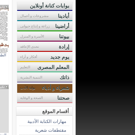
بوابات كنانة أونلاين
تكبي
أيادينا
مشروعات و أعمال
أراضينا
زراعة و إنتاج حيوانى
بيوتنا
الأسرة و المنزل
إرادة
تحدى الإعاقة
الطف
يوم جديد
أفكار و آراء
المعلم المصرى
التعليم
ذاتك
التنمية البشرية
شعراء و أدباء
تكبي
بوابة الأدب
صحتنا
الصحة و الوقاية
أقسام الموقع
مهارات الكتابة الأدبية
مقتطفات شعرية