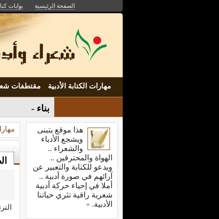
الصفحة الرئيسية
بوابات كنان
مهارات الكتابة الأدبية
مقتطفات شعر
بناء الهوية ال
مهارات
هذا موقع يتبنى
ويشجع الأدباء
والشعراء ..
الهواة والمحترفين ..
ال
ويدعو للكتابة والتعبير عن
آرائهم في صورة أدبية ..
أملا في إحياء حركة أدبية
شعرية راقية تثري حياتنا
الأدبية.
»
التر