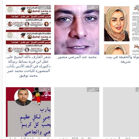
ر
تكبير
تكبير
ولة والحقيقة في بيت
محمد عبد المرضي منصور
شعر العارف بالله الشيخ على
شريفة
عقل ابن قرية بساط-رسالة
دكتوراه في النقد الأدبي بآداب
المنصورة للباحث محمد عمر
محمد توفيق
ر
تكبير
تكبير